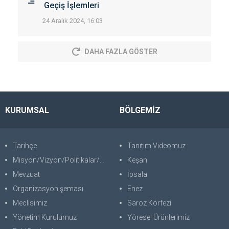
Geçiş İşlemleri
24 Aralık 2024, 16:03
DAHA FAZLA GÖSTER
KURUMSAL
BÖLGEMİZ
Tarihçe
Tanıtım Videomuz
Misyon/Vizyon/Politikalar/SWOT
Keşan
Mevzuat
İpsala
Organizasyon şeması
Enez
Meclisimiz
Saroz Körfezi
Yönetim Kurulumuz
Yöresel Ürünlerimiz