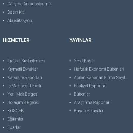
Çalışma Arkadaşlarımız
Basın Kiti
Akreditasyon
HİZMETLER
YAYINLAR
Ticaret Sicil işlemleri
Yerel Basın
Kıymetli Evraklar
Haftalık Ekonomi Bültenleri
Kapasite Raporları
Açılan Kapanan Firma Sayıları
İş Makinesi Tescili
Faaliyet Raporları
Yerli Malı Belgesi
Bültenler
Dolaşım Belgeleri
Araştırma Raporları
KOSGEB
Başarı Hikayeleri
Eğitimler
Fuarlar