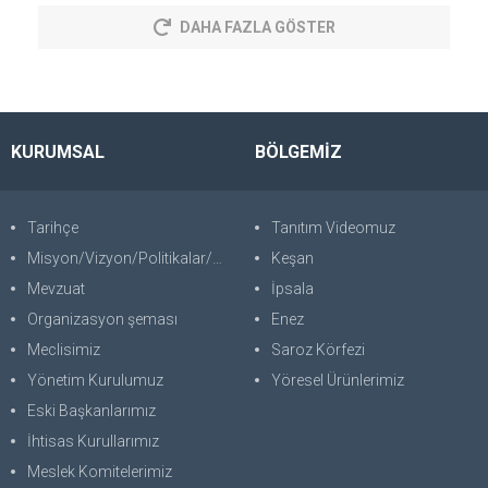
DAHA FAZLA GÖSTER
KURUMSAL
BÖLGEMİZ
Tarihçe
Tanıtım Videomuz
Misyon/Vizyon/Politikalar/SWOT
Keşan
Mevzuat
İpsala
Organizasyon şeması
Enez
Meclisimiz
Saroz Körfezi
Yönetim Kurulumuz
Yöresel Ürünlerimiz
Eski Başkanlarımız
İhtisas Kurullarımız
Meslek Komitelerimiz