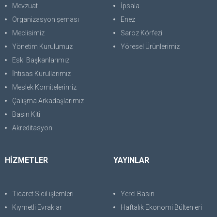
Mevzuat
İpsala
Organizasyon şeması
Enez
Meclisimiz
Saroz Körfezi
Yönetim Kurulumuz
Yöresel Ürünlerimiz
Eski Başkanlarımız
İhtisas Kurullarımız
Meslek Komitelerimiz
Çalışma Arkadaşlarımız
Basın Kiti
Akreditasyon
HİZMETLER
YAYINLAR
Ticaret Sicil işlemleri
Yerel Basın
Kıymetli Evraklar
Haftalık Ekonomi Bültenleri