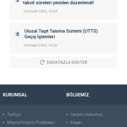
taksit süreleri yeniden düzenlendi!
24 Aralık 2024, 16:04
Ulusal Taşıt Tanıma Sistemi (UTTS)
Geçiş İşlemleri
24 Aralık 2024, 16:03
DAHA FAZLA GÖSTER
KURUMSAL
BÖLGEMİZ
Tarihçe
Tanıtım Videomuz
Misyon/Vizyon/Politikalar/SWOT
Keşan