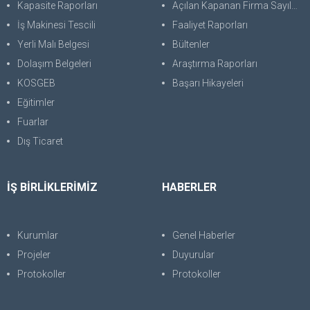
Kapasite Raporları
Açılan Kapanan Firma Sayıları
İş Makinesi Tescili
Faaliyet Raporları
Yerli Malı Belgesi
Bültenler
Dolaşım Belgeleri
Araştırma Raporları
KOSGEB
Başarı Hikayeleri
Eğitimler
Fuarlar
Dış Ticaret
İŞ BİRLİKLERİMİZ
HABERLER
Kurumlar
Genel Haberler
Projeler
Duyurular
Protokoller
Protokoller