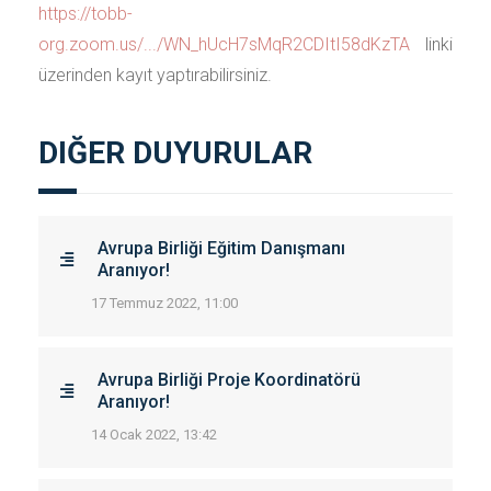
https://tobb-
org.zoom.us/.../WN_hUcH7sMqR2CDItI58dKzTA
linki
üzerinden kayıt yaptırabilirsiniz.
DIĞER DUYURULAR
Avrupa Birliği Eğitim Danışmanı
Aranıyor!
17 Temmuz 2022, 11:00
Avrupa Birliği Proje Koordinatörü
Aranıyor!
14 Ocak 2022, 13:42