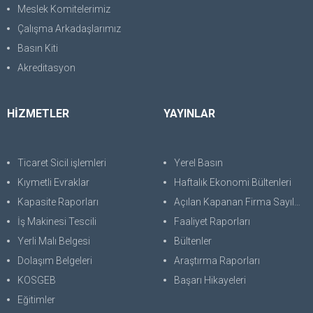
Meslek Komitelerimiz
Çalışma Arkadaşlarımız
Basın Kiti
Akreditasyon
HİZMETLER
YAYINLAR
Ticaret Sicil işlemleri
Yerel Basın
Kıymetli Evraklar
Haftalık Ekonomi Bültenleri
Kapasite Raporları
Açılan Kapanan Firma Sayıları
İş Makinesi Tescili
Faaliyet Raporları
Yerli Malı Belgesi
Bültenler
Dolaşım Belgeleri
Araştırma Raporları
KOSGEB
Başarı Hikayeleri
Eğitimler