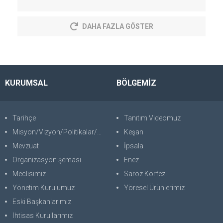
DAHA FAZLA GÖSTER
KURUMSAL
BÖLGEMİZ
Tarihçe
Tanıtım Videomuz
Misyon/Vizyon/Politikalar/SWOT
Keşan
Mevzuat
İpsala
Organizasyon şeması
Enez
Meclisimiz
Saroz Körfezi
Yönetim Kurulumuz
Yöresel Ürünlerimiz
Eski Başkanlarımız
İhtisas Kurullarımız