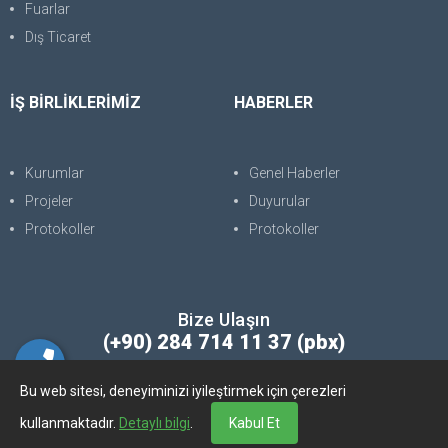
Fuarlar
Dış Ticaret
İŞ BİRLİKLERİMİZ
HABERLER
Kurumlar
Genel Haberler
Projeler
Duyurular
Protokoller
Protokoller
Bize Ulaşın
(+90) 284 714 11 37 (pbx)
Bu web sitesi, deneyiminizi iyileştirmek için çerezleri
Copyright © 2025. Her Hakkı Saklıdır. kopyalanması, çoğaltılması ve
kullanmaktadır.
Detaylı bilgi
.
Kabul Et
dağıtılması halinde yasal haklarımız işletilecektir.