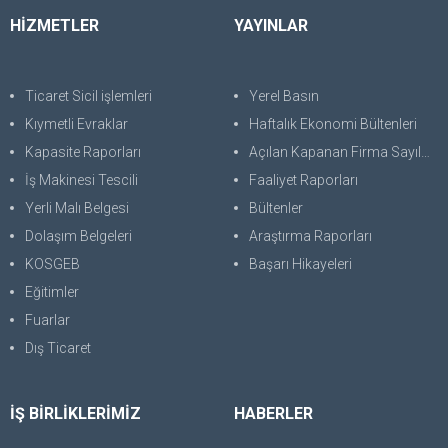
HİZMETLER
YAYINLAR
Ticaret Sicil işlemleri
Yerel Basın
Kıymetli Evraklar
Haftalık Ekonomi Bültenleri
Kapasite Raporları
Açılan Kapanan Firma Sayıları
İş Makinesi Tescili
Faaliyet Raporları
Yerli Malı Belgesi
Bültenler
Dolaşım Belgeleri
Araştırma Raporları
KOSGEB
Başarı Hikayeleri
Eğitimler
Fuarlar
Dış Ticaret
İŞ BİRLİKLERİMİZ
HABERLER