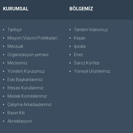
KURUMSAL
BÖLGEMİZ
Tarihçe
Tanıtım Videomuz
Misyon/Vizyon/Politikalar/SWOT
Keşan
Mevzuat
İpsala
Organizasyon şeması
Enez
Meclisimiz
Saroz Körfezi
Yönetim Kurulumuz
Yöresel Ürünlerimiz
Eski Başkanlarımız
İhtisas Kurullarımız
Meslek Komitelerimiz
Çalışma Arkadaşlarımız
Basın Kiti
Akreditasyon