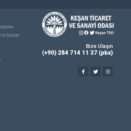
ltenleri
ma Sayıları
Bize Ulaşın
(+90) 284 714 11 37 (pbx)
ı