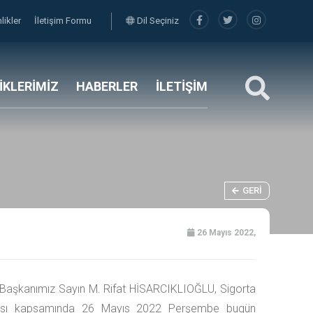
nlikler
İletişim Formu
Dil Seçiniz
LİKLERİMİZ
HABERLER
İLETİŞİM
GERI
26 Mayıs 2022,
k Başkanımız Sayın M. Rifat HİSARCIKLIOĞLU, Sigorta
ası kapsamında 26 Mayıs 2022 Perşembe bugün