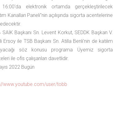
 16:00'da elektronik ortamda gerçekleştirilecek
tım Kanalları Paneli"nin açılışında sigorta acentelerine
 edecektir.
 SAİK Başkanı Sn. Levent Korkut, SEDDK Başkan V.
li Ersoy ile TSB Başkanı Sn. Atilla Benli'nin de katılım
ayacağı söz konusu programa Üyemiz sigorta
leri ile ofis çalışanları davetlidir.
ayıs 2022 Bugün
0
s://www.youtube.com/user/tobb