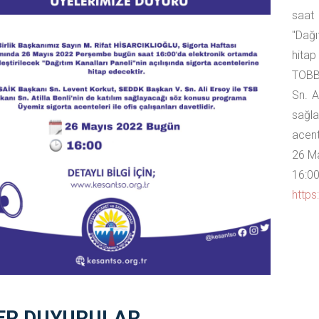
saat
"Dağı
hitap
TOBB
Sn. A
sağl
acente
26 M
16:0
http
ER DUYURULAR