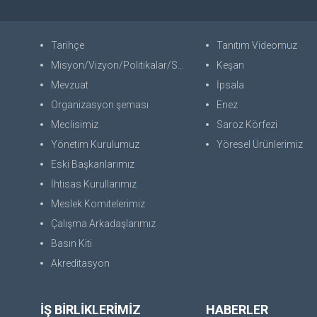
Tarihçe
Tanıtım Videomuz
Misyon/Vizyon/Politikalar/SWOT
Keşan
Mevzuat
İpsala
Organizasyon şeması
Enez
Meclisimiz
Saroz Körfezi
Yönetim Kurulumuz
Yöresel Ürünlerimiz
Eski Başkanlarımız
İhtisas Kurullarımız
Meslek Komitelerimiz
Çalışma Arkadaşlarımız
Basın Kiti
Akreditasyon
İŞ BİRLİKLERİMİZ
HABERLER