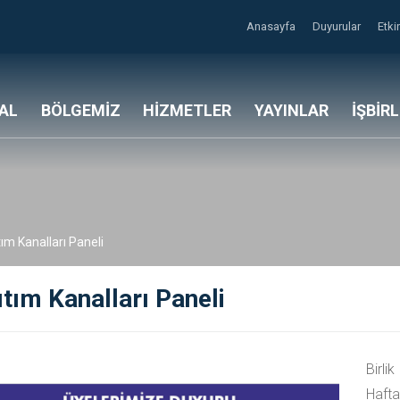
Anasayfa
Duyurular
Etki
AL
BÖLGEMİZ
HİZMETLER
YAYINLAR
İŞBİR
ım Kanalları Paneli
tım Kanalları Paneli
Birli
Haft