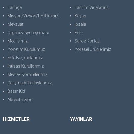
Tarihçe
Tanıtım Videomuz
Misyon/Vizyon/Politikalar/SWOT
Keşan
Mevzuat
İpsala
Organizasyon şeması
Enez
Meclisimiz
Saroz Körfezi
Yönetim Kurulumuz
Yöresel Ürünlerimiz
Eski Başkanlarımız
İhtisas Kurullarımız
Meslek Komitelerimiz
Çalışma Arkadaşlarımız
Basın Kiti
Akreditasyon
HİZMETLER
YAYINLAR