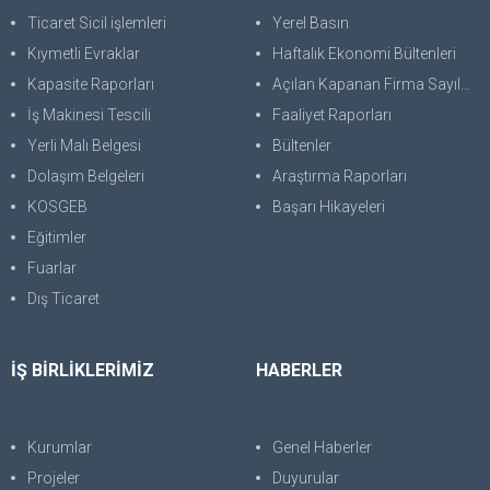
Ticaret Sicil işlemleri
Yerel Basın
Kıymetli Evraklar
Haftalık Ekonomi Bültenleri
Kapasite Raporları
Açılan Kapanan Firma Sayıları
İş Makinesi Tescili
Faaliyet Raporları
Yerli Malı Belgesi
Bültenler
Dolaşım Belgeleri
Araştırma Raporları
KOSGEB
Başarı Hikayeleri
Eğitimler
Fuarlar
Dış Ticaret
İŞ BİRLİKLERİMİZ
HABERLER
Kurumlar
Genel Haberler
Projeler
Duyurular