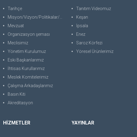
Tarihçe
Tanıtım Videomuz
Misyon/Vizyon/Politikalar/SWOT
Keşan
Mevzuat
İpsala
Organizasyon şeması
Enez
Meclisimiz
Saroz Körfezi
Yönetim Kurulumuz
Yöresel Ürünlerimiz
Eski Başkanlarımız
İhtisas Kurullarımız
Meslek Komitelerimiz
Çalışma Arkadaşlarımız
Basın Kiti
Akreditasyon
HİZMETLER
YAYINLAR