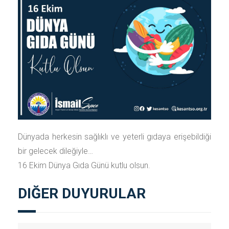
Dünyada herkesin sağlıklı ve yeterli gıdaya erişebildiği
bir gelecek dileğiyle…
16 Ekim Dünya Gıda Günü kutlu olsun.
DIĞER DUYURULAR