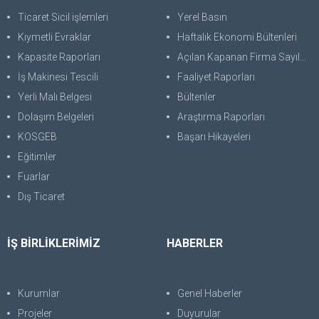
Ticaret Sicil işlemleri
Yerel Basın
Kıymetli Evraklar
Haftalık Ekonomi Bültenleri
Kapasite Raporları
Açılan Kapanan Firma Sayıları
İş Makinesi Tescili
Faaliyet Raporları
Yerli Malı Belgesi
Bültenler
Dolaşım Belgeleri
Araştırma Raporları
KOSGEB
Başarı Hikayeleri
Eğitimler
Fuarlar
Dış Ticaret
İŞ BİRLİKLERİMİZ
HABERLER
Kurumlar
Genel Haberler
Projeler
Duyurular