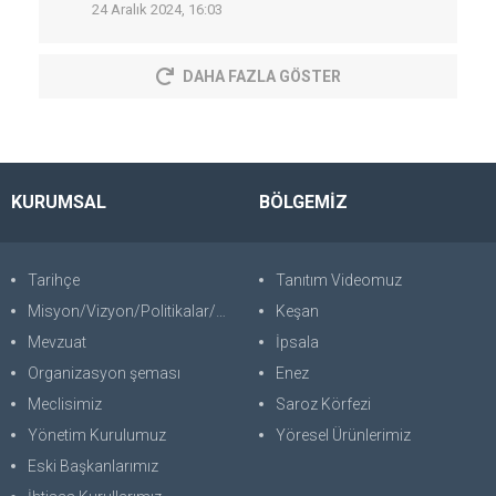
24 Aralık 2024, 16:03
DAHA FAZLA GÖSTER
KURUMSAL
BÖLGEMİZ
Tarihçe
Tanıtım Videomuz
Misyon/Vizyon/Politikalar/SWOT
Keşan
Mevzuat
İpsala
Organizasyon şeması
Enez
Meclisimiz
Saroz Körfezi
Yönetim Kurulumuz
Yöresel Ürünlerimiz
Eski Başkanlarımız