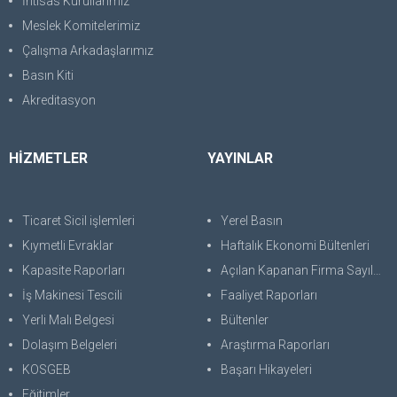
İhtisas Kurullarımız
Meslek Komitelerimiz
Çalışma Arkadaşlarımız
Basın Kiti
Akreditasyon
HİZMETLER
YAYINLAR
Ticaret Sicil işlemleri
Yerel Basın
Kıymetli Evraklar
Haftalık Ekonomi Bültenleri
Kapasite Raporları
Açılan Kapanan Firma Sayıları
İş Makinesi Tescili
Faaliyet Raporları
Yerli Malı Belgesi
Bültenler
Dolaşım Belgeleri
Araştırma Raporları
KOSGEB
Başarı Hikayeleri
Eğitimler