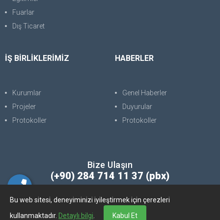
Fuarlar
Dış Ticaret
İŞ BİRLİKLERİMİZ
HABERLER
Kurumlar
Genel Haberler
Projeler
Duyurular
Protokoller
Protokoller
Bize Ulaşın
(+90) 284 714 11 37 (pbx)
Bu web sitesi, deneyiminizi iyileştirmek için çerezleri
Copyright © 2025. Her Hakkı Saklıdır. kopyalanması, çoğaltılması ve
kullanmaktadır.
Detaylı bilgi
.
Kabul Et
dağıtılması halinde yasal haklarımız işletilecektir.