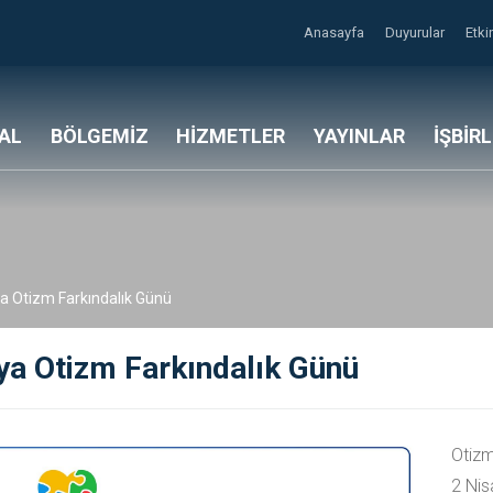
Anasayfa
Duyurular
Etki
AL
BÖLGEMİZ
HİZMETLER
YAYINLAR
İŞBİR
a Otizm Farkındalık Günü
ya Otizm Farkındalık Günü
Otizm 
2 Ni