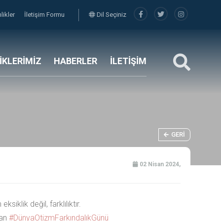
nlikler
İletişim Formu
Dil Seçiniz
LİKLERİMİZ
HABERLER
İLETİŞİM
GERI
02 Nisan 2024,
eksiklik değil, farklılıktır.
san
#DünyaOtizmFarkındalıkGünü