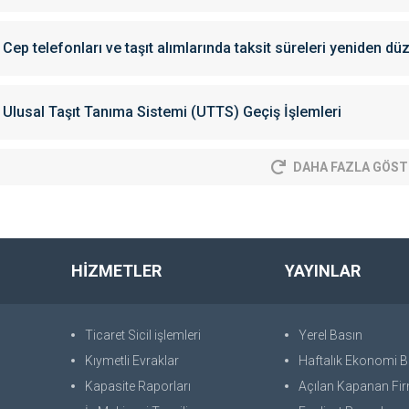
Cep telefonları ve taşıt alımlarında taksit süreleri yeniden dü
Ulusal Taşıt Tanıma Sistemi (UTTS) Geçiş İşlemleri
DAHA FAZLA GÖST
HİZMETLER
YAYINLAR
Ticaret Sicil işlemleri
Yerel Basın
Kıymetli Evraklar
Haftalık Ekonomi Bü
Kapasite Raporları
Açılan Kapanan Fir