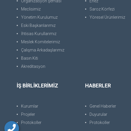
Organizasyon şeması
Enez
Meclisimiz
Saroz Körfezi
Yönetim Kurulumuz
Yöresel Ürünlerimiz
Eski Başkanlarımız
İhtisas Kurullarımız
Meslek Komitelerimiz
Çalışma Arkadaşlarımız
Basın Kiti
Akreditasyon
İŞ BİRLİKLERİMİZ
HABERLER
Kurumlar
Genel Haberler
Projeler
Duyurular
Protokoller
Protokoller