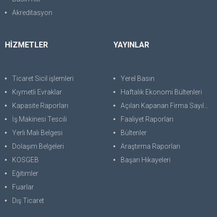
Akreditasyon
HİZMETLER
YAYINLAR
Ticaret Sicil işlemleri
Yerel Basın
Kıymetli Evraklar
Haftalık Ekonomi Bültenleri
Kapasite Raporları
Açılan Kapanan Firma Sayıları
İş Makinesi Tescili
Faaliyet Raporları
Yerli Malı Belgesi
Bültenler
Dolaşım Belgeleri
Araştırma Raporları
KOSGEB
Başarı Hikayeleri
Eğitimler
Fuarlar
Dış Ticaret