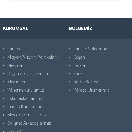
KURUMSAL
BÖLGEMİZ
Tarihçe
Tanıtım Videomuz
Misyon/Vizyon/Politikalar/SWOT
Keşan
Mevzuat
İpsala
Organizasyon şeması
Enez
Meclisimiz
Saroz Körfezi
Yönetim Kurulumuz
Yöresel Ürünlerimiz
Eski Başkanlarımız
İhtisas Kurullarımız
Meslek Komitelerimiz
Çalışma Arkadaşlarımız
Basın Kiti