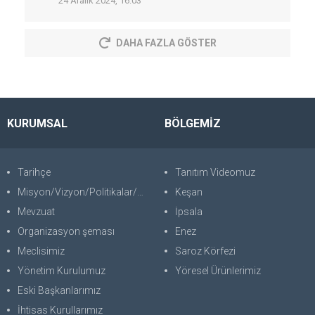
24 Aralık 2024, 16:03
DAHA FAZLA GÖSTER
KURUMSAL
BÖLGEMİZ
Tarihçe
Tanıtım Videomuz
Misyon/Vizyon/Politikalar/SWOT
Keşan
Mevzuat
İpsala
Organizasyon şeması
Enez
Meclisimiz
Saroz Körfezi
Yönetim Kurulumuz
Yöresel Ürünlerimiz
Eski Başkanlarımız
İhtisas Kurullarımız