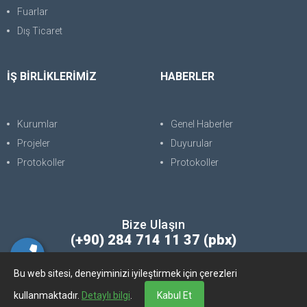
Fuarlar
Dış Ticaret
İŞ BİRLİKLERİMİZ
HABERLER
Kurumlar
Genel Haberler
Projeler
Duyurular
Protokoller
Protokoller
Bize Ulaşın
(+90) 284 714 11 37 (pbx)
Bu web sitesi, deneyiminizi iyileştirmek için çerezleri
Copyright © 2025. Her Hakkı Saklıdır. kopyalanması, çoğaltılması ve
kullanmaktadır.
Detaylı bilgi
.
Kabul Et
dağıtılması halinde yasal haklarımız işletilecektir.