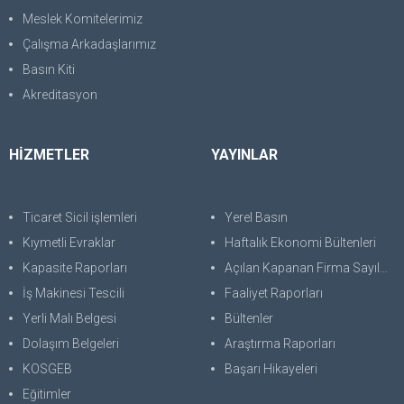
Meslek Komitelerimiz
Çalışma Arkadaşlarımız
Basın Kiti
Akreditasyon
HİZMETLER
YAYINLAR
Ticaret Sicil işlemleri
Yerel Basın
Kıymetli Evraklar
Haftalık Ekonomi Bültenleri
Kapasite Raporları
Açılan Kapanan Firma Sayıları
İş Makinesi Tescili
Faaliyet Raporları
Yerli Malı Belgesi
Bültenler
Dolaşım Belgeleri
Araştırma Raporları
KOSGEB
Başarı Hikayeleri
Eğitimler