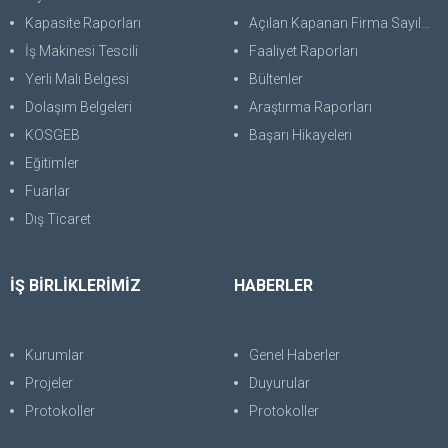
Kapasite Raporları
Açılan Kapanan Firma Sayıları
İş Makinesi Tescili
Faaliyet Raporları
Yerli Malı Belgesi
Bültenler
Dolaşım Belgeleri
Araştırma Raporları
KOSGEB
Başarı Hikayeleri
Eğitimler
Fuarlar
Dış Ticaret
İŞ BİRLİKLERİMİZ
HABERLER
Kurumlar
Genel Haberler
Projeler
Duyurular
Protokoller
Protokoller