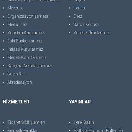
Mevzuat
İpsala
Organizasyon şeması
Enez
Meclisimiz
Saroz Körfezi
Yönetim Kurulumuz
Yöresel Ürünlerimiz
Eski Başkanlarımız
İhtisas Kurullarımız
Meslek Komitelerimiz
Çalışma Arkadaşlarımız
Basın Kiti
Akreditasyon
HİZMETLER
YAYINLAR
Ticaret Sicil işlemleri
Yerel Basın
Kıymetli Evraklar
Haftalık Ekonomi Bültenleri