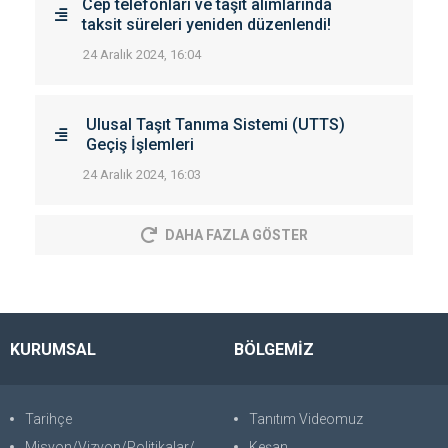
Cep telefonları ve taşıt alımlarında
taksit süreleri yeniden düzenlendi!
24 Aralık 2024, 16:04
Ulusal Taşıt Tanıma Sistemi (UTTS)
Geçiş İşlemleri
24 Aralık 2024, 16:03
DAHA FAZLA GÖSTER
KURUMSAL
BÖLGEMİZ
Tarihçe
Tanıtım Videomuz
Misyon/Vizyon/Politikalar/SWOT
Keşan