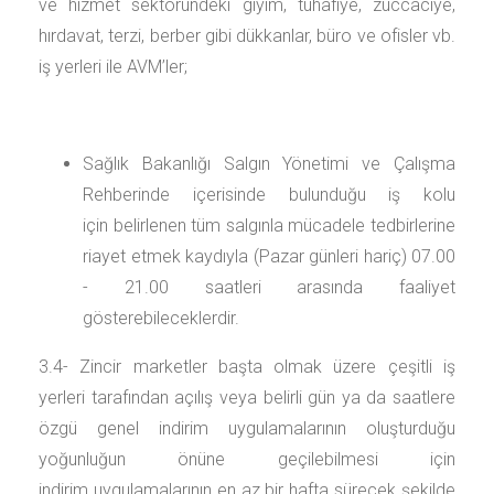
ve hizmet sektöründeki giyim, tuhafiye, züccaciye,
hırdavat, terzi, berber gibi dükkanlar, büro ve ofisler vb.
iş yerleri ile AVM’ler;
Sağlık Bakanlığı Salgın Yönetimi ve Çalışma
Rehberinde içerisinde bulunduğu iş kolu
için belirlenen tüm salgınla mücadele tedbirlerine
riayet etmek kaydıyla (Pazar günleri hariç) 07.00
- 21.00 saatleri arasında faaliyet
gösterebileceklerdir.
3.4- Zincir marketler başta olmak üzere çeşitli iş
yerleri tarafından açılış veya belirli gün ya da saatlere
özgü genel indirim uygulamalarının oluşturduğu
yoğunluğun önüne geçilebilmesi için
indirim uygulamalarının en az bir hafta sürecek şekilde