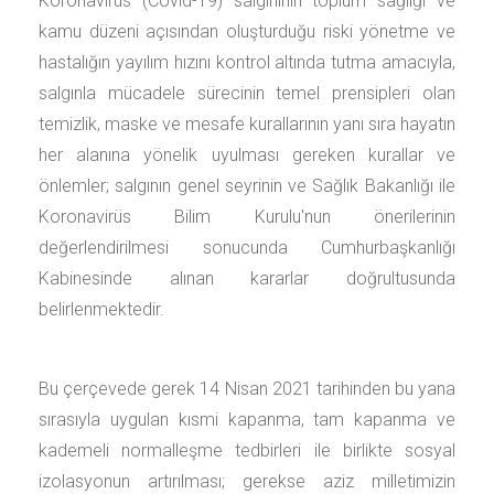
Koronavirüs (Covid-19) salgınının toplum sağlığı ve
kamu düzeni açısından oluşturduğu riski yönetme ve
hastalığın yayılım hızını kontrol altında tutma amacıyla,
salgınla mücadele sürecinin temel prensipleri olan
temizlik, maske ve mesafe kurallarının yanı sıra hayatın
her alanına yönelik uyulması gereken kurallar ve
önlemler; salgının genel seyrinin ve Sağlık Bakanlığı ile
Koronavirüs Bilim Kurulu'nun önerilerinin
değerlendirilmesi sonucunda Cumhurbaşkanlığı
Kabinesinde alınan kararlar doğrultusunda
belirlenmektedir.
Bu çerçevede gerek 14 Nisan 2021 tarihinden bu yana
sırasıyla uygulan kısmi kapanma, tam kapanma ve
kademeli normalleşme tedbirleri ile birlikte sosyal
izolasyonun artırılması; gerekse aziz milletimizin