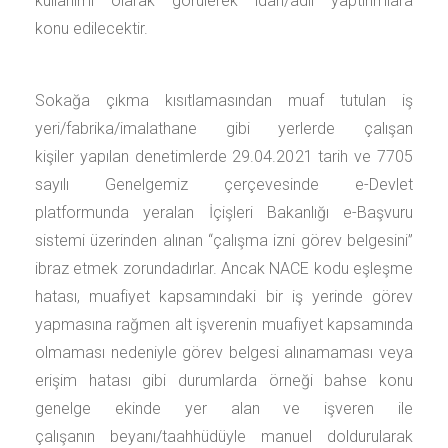
kullanımı olarak görülerek idari/adli yaptırımlara
konu edilecektir.
Sokağa çıkma kısıtlamasından muaf tutulan iş
yeri/fabrika/imalathane gibi yerlerde çalışan
kişiler yapılan denetimlerde 29.04.2021 tarih ve 7705
sayılı Genelgemiz çerçevesinde e-Devlet
platformunda yeralan İçişleri Bakanlığı e-Başvuru
sistemi üzerinden alınan “çalışma izni görev belgesini”
ibraz etmek zorundadırlar. Ancak NACE kodu eşleşme
hatası, muafiyet kapsamındaki bir iş yerinde görev
yapmasına rağmen alt işverenin muafiyet kapsamında
olmaması nedeniyle görev belgesi alınamaması veya
erişim hatası gibi durumlarda örneği bahse konu
genelge ekinde yer alan ve işveren ile
çalışanın beyanı/taahhüdüyle manuel doldurularak