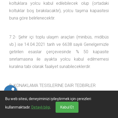
koltuklara yolcu kabul edilebilecek olup (ortadaki
koltuklar boş bırakılacaktır), yolcu taşıma kapasitesi
buna göre belirlenecektir.
7.2- Şehir içi toplu ulaşım araçları (minibüs, midibüs
vb.) ise 14.04.2021 tarih ve 6638 sayılı Genelgemizle
getirilen esaslar çerçevesinde % 50 kapasite
sınırlamasına ile ayakta yolcu kabul edilmemesi
kuralına tabi olarak faaliyet sunabileceklerdir.
8. KONAKLAMA TESİSLERİNE DAİR TEDBİRLER
Bu web sitesi, deneyiminizi iyileştirmek için çerezleri
8.1- Şehirler arası karayolları üzerinde bulunan
kullanmaktadır.
Detaylı bilgi
.
Kabul Et
dinlenme tesisleri (yerleşim sahası