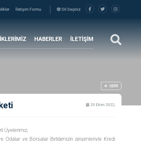
nlikler
İletişim Formu
Dil Seçiniz
LİKLERİMİZ
HABERLER
İLETİŞİM
GERI
keti
25 Ekim 2022,
li Üyelerimiz;
ye Odalar ve Borsalar Birliğimizin girişimleriyle Kredi