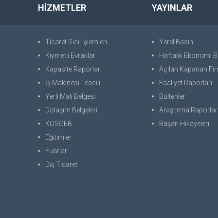
HİZMETLER
YAYINLAR
Ticaret Sicil işlemleri
Yerel Basın
Kıymetli Evraklar
Haftalık Ekonomi Bü
Kapasite Raporları
Açılan Kapanan Fir
İş Makinesi Tescili
Faaliyet Raporları
Yerli Malı Belgesi
Bültenler
Dolaşım Belgeleri
Araştırma Raporlar
KOSGEB
Başarı Hikayeleri
Eğitimler
Fuarlar
Dış Ticaret