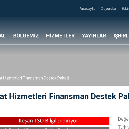
Anasayfa
Duyurular
Etki
AL
BÖLGEMİZ
HİZMETLER
YAYINLAR
İŞBİR
at Hizmetleri Finansman Destek Paketi
at Hizmetleri Finansman Destek Pa
Değer
Türki