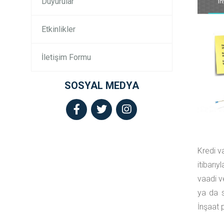
Duyurular
Etkinlikler
İletişim Formu
SOSYAL MEDYA
Kredi v
itibarı
vaadi v
ya da s
İnşaat 