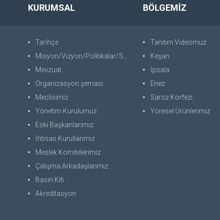
KURUMSAL
BÖLGEMİZ
Tarihçe
Tanıtım Videomuz
Misyon/Vizyon/Politikalar/SWOT
Keşan
Mevzuat
İpsala
Organizasyon şeması
Enez
Meclisimiz
Saroz Körfezi
Yönetim Kurulumuz
Yöresel Ürünlerimiz
Eski Başkanlarımız
İhtisas Kurullarımız
Meslek Komitelerimiz
Çalışma Arkadaşlarımız
Basın Kiti
Akreditasyon