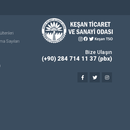
ltenleri
ma Sayıları
Bize Ulaşın
(+90) 284 714 11 37 (pbx)
ı