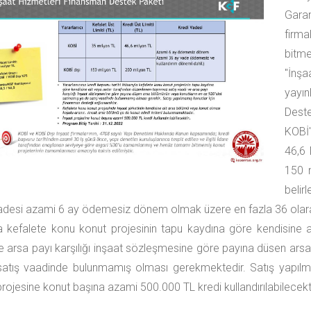
Gara
firm
bitm
"İnş
yayın
Dest
KOBİ'
46,6 
150 m
belirl
adesi azami 6 ay ödemesiz dönem olmak üzere en fazla 36 olarak g
yla kefalete konu konut projesinin tapu kaydına göre kendisine
e arsa payı karşılığı inşaat sözleşmesine göre payına düsen ar
atış vaadinde bulunmamış olması gerekmektedir. Satış yapılma
projesine konut başına azami 500.000 TL kredi kullandırılabilecekti