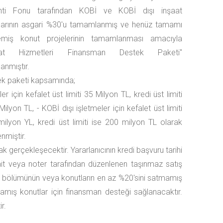
nti Fonu tarafından KOBİ ve KOBİ dışı inşaat
alarının asgari %30'u tamamlanmış ve henüz tamamı
emiş konut projelerinin tamamlanması amacıyla
aat Hizmetleri Finansman Destek Paketi"
lanmıştır.
ek paketi kapsamında;
ler için kefalet üst limiti 35 Milyon TL, kredi üst limiti
Milyon TL, - KOBİ dışı işletmeler için kefalet üst limiti
ilyon YL, kredi üst limiti ise 200 milyon TL olarak
enmiştir.
erçekleşecektir. Yararlanıcının kredi başvuru tarihi
 ait veya noter tarafından düzenlenen taşınmaz satış
sa bölümünün veya konutların en az %20'sini satmamış
mış konutlar için finansman desteği sağlanacaktır.
r.