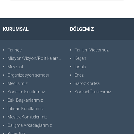
KURUMSAL
BÖLGEMİZ
Tarihçe
Tanıtım Videomuz
Misyon/Vizyon/Politikalar/SWOT
Keşan
Mevzuat
İpsala
Organizasyon şeması
Enez
Meclisimiz
Saroz Körfezi
Yönetim Kurulumuz
Yöresel Ürünlerimiz
Eski Başkanlarımız
İhtisas Kurullarımız
Meslek Komitelerimiz
Çalışma Arkadaşlarımız
Basın Kiti