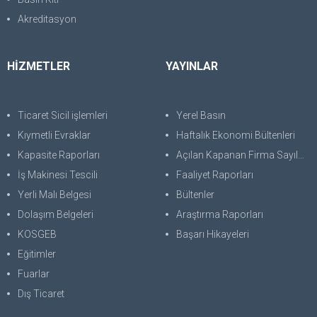
Akreditasyon
HİZMETLER
YAYINLAR
Ticaret Sicil işlemleri
Yerel Basın
Kıymetli Evraklar
Haftalık Ekonomi Bültenleri
Kapasite Raporları
Açılan Kapanan Firma Sayıları
İş Makinesi Tescili
Faaliyet Raporları
Yerli Malı Belgesi
Bültenler
Dolaşım Belgeleri
Araştırma Raporları
KOSGEB
Başarı Hikayeleri
Eğitimler
Fuarlar
Dış Ticaret