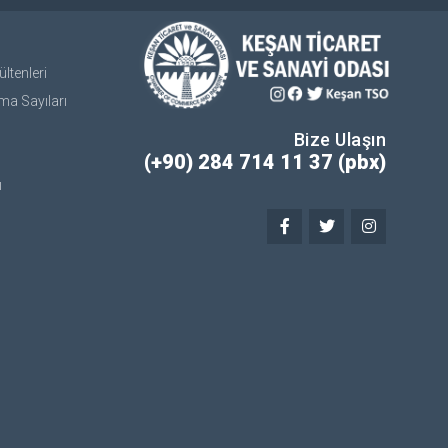
ltenleri
ma Sayıları
Bize Ulaşın
(+90) 284 714 11 37 (pbx)
ı