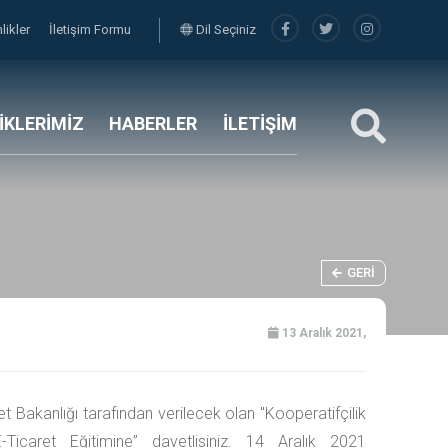
nlikler
İletişim Formu
Dil Seçiniz
LİKLERİMİZ
HABERLER
İLETİŞİM
GERI
13 Aralık 2021,
et Bakanlığı tarafından verilecek olan "Kooperatifçilik
-Ticaret Eğitimine” davetlisiniz. 14 Aralık 2021