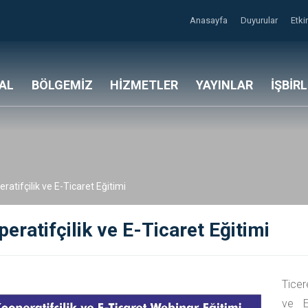
Anasayfa
Duyurular
Etki
AL
BÖLGEMİZ
HİZMETLER
YAYINLAR
İŞBİR
ratifçilik ve E-Ticaret Eğitimi
eratifçilik ve E-Ticaret Eğitimi
Ticer
ve E