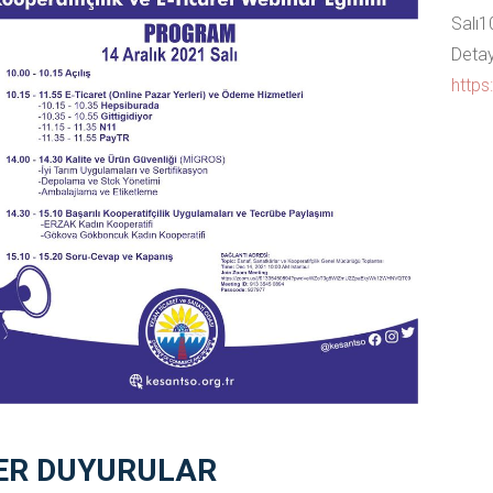
Salı1
Detayl
https
ER DUYURULAR