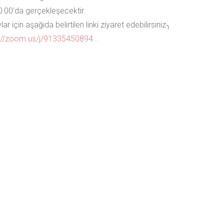
0:00'da gerçekleşecektir.
ar için aşağıda belirtilen linki ziyaret edebilirsiniz
://zoom.us/j/91335450894...