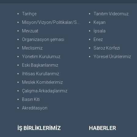
Tarihçe
Tanıtım Videomuz
Misyon/Vizyon/Politikalar/SWOT
Keşan
Mevzuat
İpsala
Organizasyon şeması
Enez
Meclisimiz
Saroz Körfezi
Yönetim Kurulumuz
Yöresel Ürünlerimiz
Eski Başkanlarımız
İhtisas Kurullarımız
Meslek Komitelerimiz
Çalışma Arkadaşlarımız
Basın Kiti
Akreditasyon
İŞ BİRLİKLERİMİZ
HABERLER