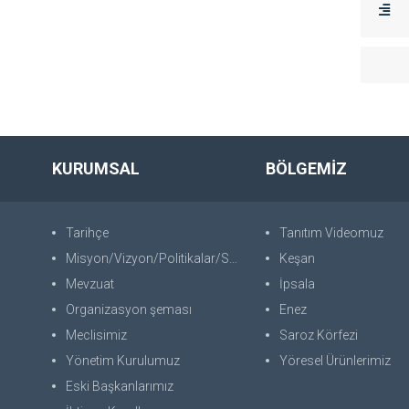
KURUMSAL
BÖLGEMİZ
Tarihçe
Tanıtım Videomuz
Misyon/Vizyon/Politikalar/SWOT
Keşan
Mevzuat
İpsala
Organizasyon şeması
Enez
Meclisimiz
Saroz Körfezi
Yönetim Kurulumuz
Yöresel Ürünlerimiz
Eski Başkanlarımız