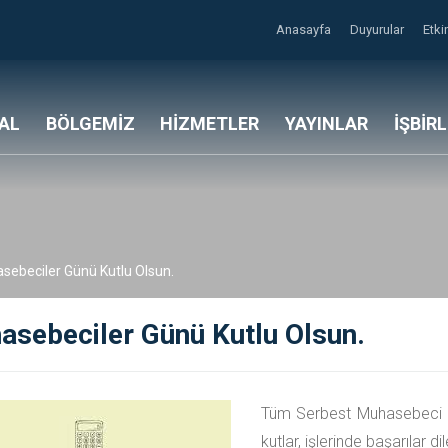
Anasayfa
Duyurular
Etki
AL
BÖLGEMİZ
HİZMETLER
YAYINLAR
İŞBİR
sebeciler Günü Kutlu Olsun.
asebeciler Günü Kutlu Olsun.
Tüm Serbest Muhasebeci v
kutlar, işlerinde başarılar dil