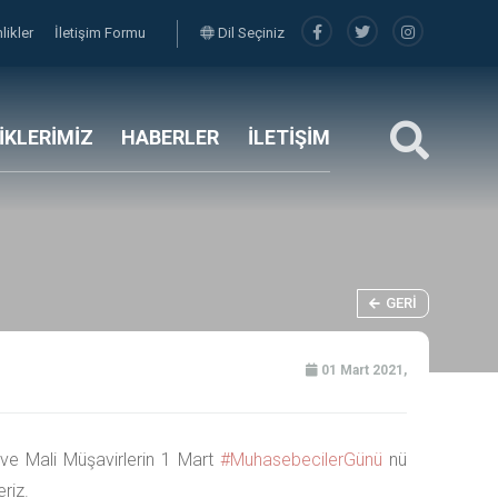
nlikler
İletişim Formu
Dil Seçiniz
LİKLERİMİZ
HABERLER
İLETİŞİM
GERI
01 Mart 2021,
e Mali Müşavirlerin 1 Mart
#MuhasebecilerGünü
nü
eriz.