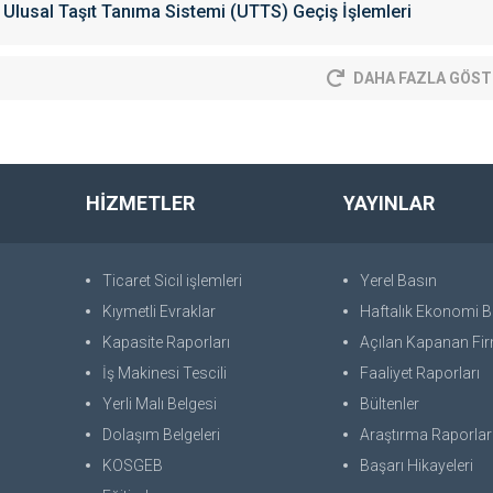
Ulusal Taşıt Tanıma Sistemi (UTTS) Geçiş İşlemleri
DAHA FAZLA GÖST
HİZMETLER
YAYINLAR
Ticaret Sicil işlemleri
Yerel Basın
Kıymetli Evraklar
Haftalık Ekonomi Bü
Kapasite Raporları
Açılan Kapanan Fir
İş Makinesi Tescili
Faaliyet Raporları
Yerli Malı Belgesi
Bültenler
Dolaşım Belgeleri
Araştırma Raporlar
KOSGEB
Başarı Hikayeleri