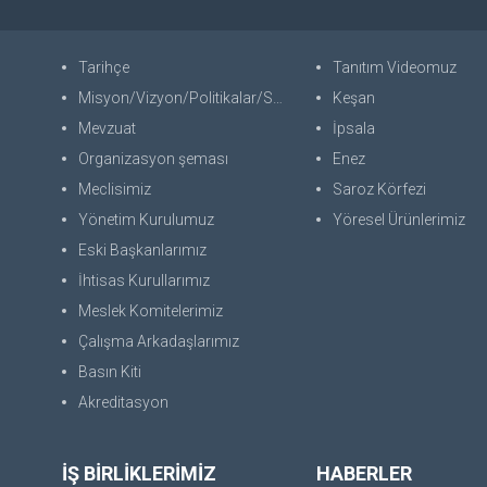
Tarihçe
Tanıtım Videomuz
Misyon/Vizyon/Politikalar/SWOT
Keşan
Mevzuat
İpsala
Organizasyon şeması
Enez
Meclisimiz
Saroz Körfezi
Yönetim Kurulumuz
Yöresel Ürünlerimiz
Eski Başkanlarımız
İhtisas Kurullarımız
Meslek Komitelerimiz
Çalışma Arkadaşlarımız
Basın Kiti
Akreditasyon
İŞ BİRLİKLERİMİZ
HABERLER