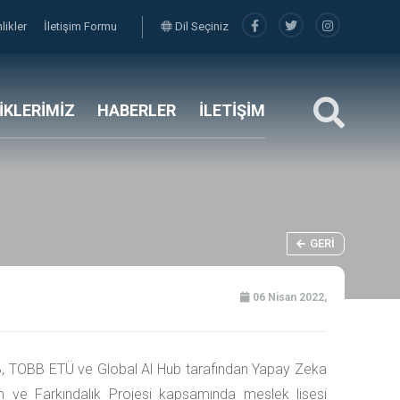
nlikler
İletişim Formu
Dil Seçiniz
LİKLERİMİZ
HABERLER
İLETİŞİM
GERI
06 Nisan 2022,
, TOBB ETÜ ve Global Al Hub tarafından Yapay Zeka
m ve Farkındalık Projesi kapsamında meslek lisesi