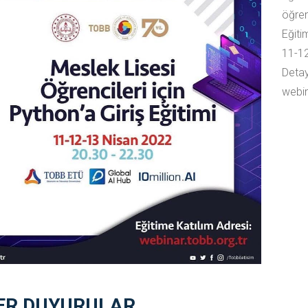
öğre
Eğiti
11-1
Detayl
webin
ER DUYURULAR