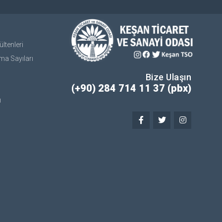
ltenleri
ma Sayıları
Bize Ulaşın
(+90) 284 714 11 37 (pbx)
ı