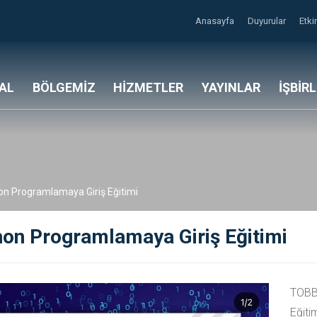
Anasayfa
Duyurular
Etki
AL
BÖLGEMİZ
HİZMETLER
YAYINLAR
İŞBİR
on Programlamaya Giriş Eğitimi
hon Programlamaya Giriş Eğitimi
TOBB
Eğiti