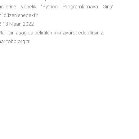
ncilerine yönelik "Python Programlamaya Giriş”
mi düzenlenecektir.
2-13 Nisan 2022
ar için aşağıda belirtilen linki ziyaret edebilirsiniz.
ar.tobb.org.tr