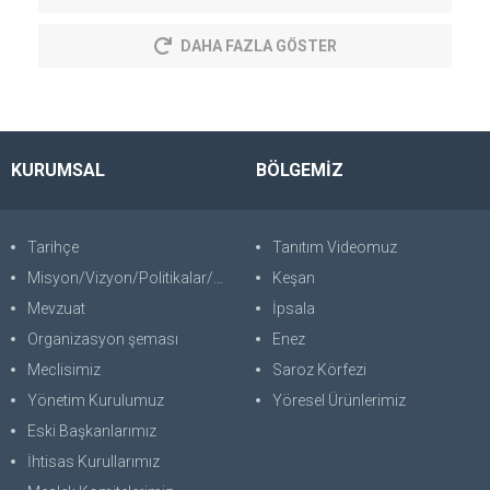
DAHA FAZLA GÖSTER
KURUMSAL
BÖLGEMİZ
Tarihçe
Tanıtım Videomuz
Misyon/Vizyon/Politikalar/SWOT
Keşan
Mevzuat
İpsala
Organizasyon şeması
Enez
Meclisimiz
Saroz Körfezi
Yönetim Kurulumuz
Yöresel Ürünlerimiz
Eski Başkanlarımız
İhtisas Kurullarımız