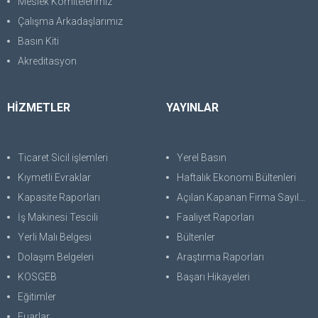
Meslek Komitelerimiz
Çalışma Arkadaşlarımız
Basın Kiti
Akreditasyon
HİZMETLER
YAYINLAR
Ticaret Sicil işlemleri
Yerel Basın
Kıymetli Evraklar
Haftalık Ekonomi Bültenleri
Kapasite Raporları
Açılan Kapanan Firma Sayıları
İş Makinesi Tescili
Faaliyet Raporları
Yerli Malı Belgesi
Bültenler
Dolaşım Belgeleri
Araştırma Raporları
KOSGEB
Başarı Hikayeleri
Eğitimler
Fuarlar