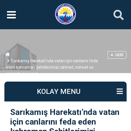
GERI
Sarıkamış Harekatı’nda vatan için canlarını feda
eden kahraman Şehitlerimizi rahmet, minnet ve
saygıyla anıyoruz.
KOLAY MENU
Sarıkamış Harekatı’nda vatan
için canlarını feda eden