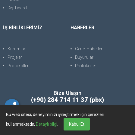
Dış Ticaret
İŞ BİRLİKLERİMİZ
HABERLER
Kurumlar
Genel Haberler
Projeler
Duyurular
Protokoller
Protokoller
Bize Ulaşın
(+90) 284 714 11 37 (pbx)
Bu web sitesi, deneyiminizi iyileştirmek için çerezleri
Copyright © 2025. Her Hakkı Saklıdır. kopyalanması, çoğaltılması ve
kullanmaktadır.
Detaylı bilgi
.
Kabul Et
dağıtılması halinde yasal haklarımız işletilecektir.