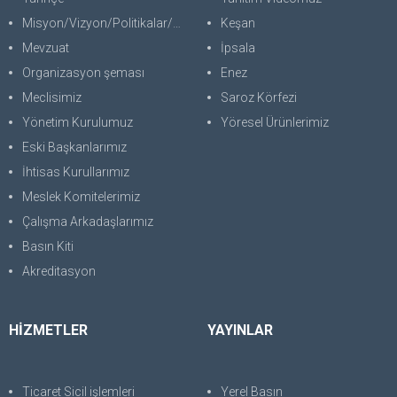
Misyon/Vizyon/Politikalar/SWOT
Keşan
Mevzuat
İpsala
Organizasyon şeması
Enez
Meclisimiz
Saroz Körfezi
Yönetim Kurulumuz
Yöresel Ürünlerimiz
Eski Başkanlarımız
İhtisas Kurullarımız
Meslek Komitelerimiz
Çalışma Arkadaşlarımız
Basın Kiti
Akreditasyon
HİZMETLER
YAYINLAR
Ticaret Sicil işlemleri
Yerel Basın