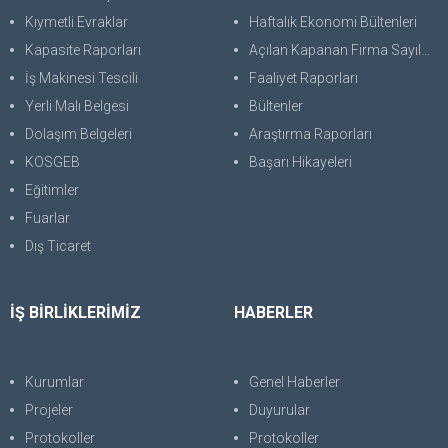
Kıymetli Evraklar
Haftalık Ekonomi Bültenleri
Kapasite Raporları
Açılan Kapanan Firma Sayıları
İş Makinesi Tescili
Faaliyet Raporları
Yerli Malı Belgesi
Bültenler
Dolaşım Belgeleri
Araştırma Raporları
KOSGEB
Başarı Hikayeleri
Eğitimler
Fuarlar
Dış Ticaret
İŞ BİRLİKLERİMİZ
HABERLER
Kurumlar
Genel Haberler
Projeler
Duyurular
Protokoller
Protokoller