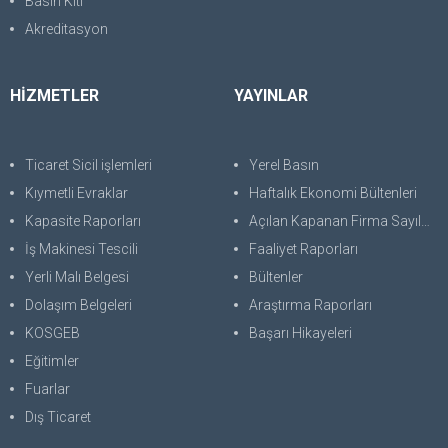
Basın Kiti
Akreditasyon
HİZMETLER
YAYINLAR
Ticaret Sicil işlemleri
Yerel Basın
Kıymetli Evraklar
Haftalık Ekonomi Bültenleri
Kapasite Raporları
Açılan Kapanan Firma Sayıları
İş Makinesi Tescili
Faaliyet Raporları
Yerli Malı Belgesi
Bültenler
Dolaşım Belgeleri
Araştırma Raporları
KOSGEB
Başarı Hikayeleri
Eğitimler
Fuarlar
Dış Ticaret