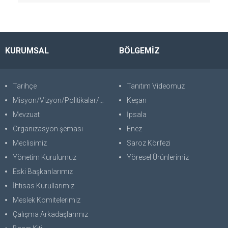
KURUMSAL
BÖLGEMİZ
Tarihçe
Tanıtım Videomuz
Misyon/Vizyon/Politikalar/SWOT
Keşan
Mevzuat
İpsala
Organizasyon şeması
Enez
Meclisimiz
Saroz Körfezi
Yönetim Kurulumuz
Yöresel Ürünlerimiz
Eski Başkanlarımız
İhtisas Kurullarımız
Meslek Komitelerimiz
Çalışma Arkadaşlarımız