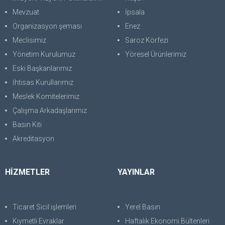
Mevzuat
İpsala
Organizasyon şeması
Enez
Meclisimiz
Saroz Körfezi
Yönetim Kurulumuz
Yöresel Ürünlerimiz
Eski Başkanlarımız
İhtisas Kurullarımız
Meslek Komitelerimiz
Çalışma Arkadaşlarımız
Basın Kiti
Akreditasyon
HİZMETLER
YAYINLAR
Ticaret Sicil işlemleri
Yerel Basın
Kıymetli Evraklar
Haftalık Ekonomi Bültenleri