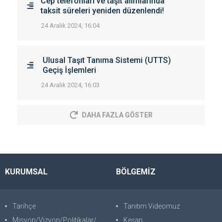
Cep telefonları ve taşıt alımlarında
taksit süreleri yeniden düzenlendi!
24 Aralık 2024, 16:04
Ulusal Taşıt Tanıma Sistemi (UTTS)
Geçiş İşlemleri
24 Aralık 2024, 16:03
DAHA FAZLA GÖSTER
KURUMSAL
BÖLGEMİZ
Tarihçe
Tanıtım Videomuz
Misyon/Vizyon/Politikalar/SWOT
Keşan