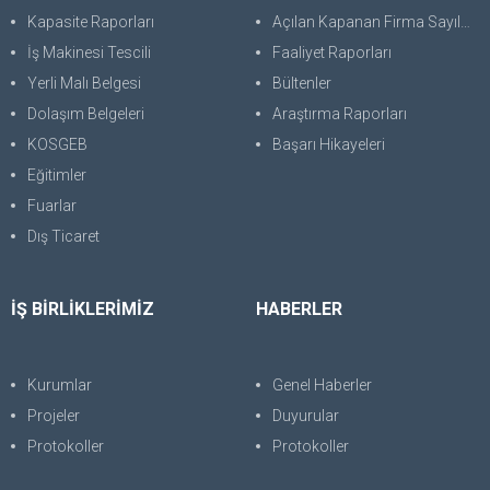
Kapasite Raporları
Açılan Kapanan Firma Sayıları
İş Makinesi Tescili
Faaliyet Raporları
Yerli Malı Belgesi
Bültenler
Dolaşım Belgeleri
Araştırma Raporları
KOSGEB
Başarı Hikayeleri
Eğitimler
Fuarlar
Dış Ticaret
İŞ BİRLİKLERİMİZ
HABERLER
Kurumlar
Genel Haberler
Projeler
Duyurular
Protokoller
Protokoller