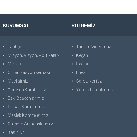
KURUMSAL
BÖLGEMİZ
Tarihçe
Tanıtım Videomuz
Misyon/Vizyon/Politikalar/SWOT
Keşan
Mevzuat
İpsala
Organizasyon şeması
Enez
Meclisimiz
Saroz Körfezi
Yönetim Kurulumuz
Yöresel Ürünlerimiz
Eski Başkanlarımız
İhtisas Kurullarımız
Meslek Komitelerimiz
Çalışma Arkadaşlarımız
Basın Kiti