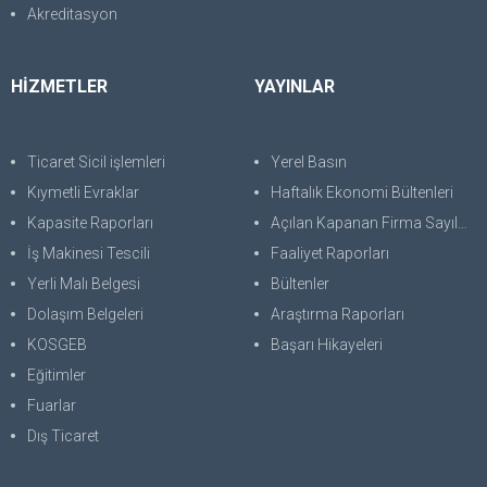
Akreditasyon
HİZMETLER
YAYINLAR
Ticaret Sicil işlemleri
Yerel Basın
Kıymetli Evraklar
Haftalık Ekonomi Bültenleri
Kapasite Raporları
Açılan Kapanan Firma Sayıları
İş Makinesi Tescili
Faaliyet Raporları
Yerli Malı Belgesi
Bültenler
Dolaşım Belgeleri
Araştırma Raporları
KOSGEB
Başarı Hikayeleri
Eğitimler
Fuarlar
Dış Ticaret