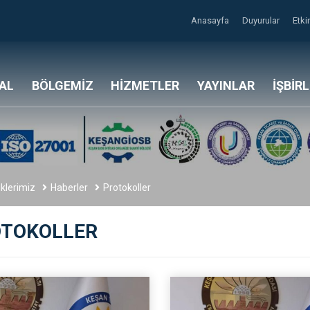
Anasayfa
Duyurular
Etki
AL
BÖLGEMİZ
HİZMETLER
YAYINLAR
İŞBİR
liklerimiz
Haberler
Protokoller
TOKOLLER