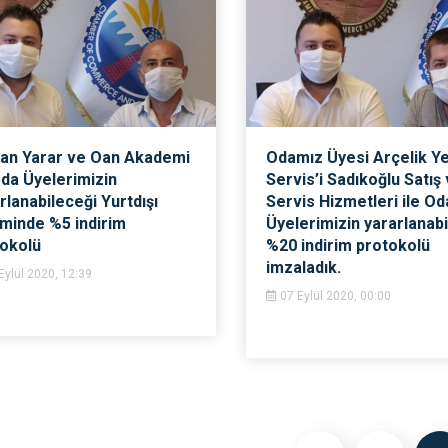
an Yarar ve Oan Akademi
Odamız Üyesi Arçelik Yet
Oda Üyelerimizin
Servis’i Sadıkoğlu Satış
rlanabileceği Yurtdışı
Servis Hizmetleri ile Od
iminde %5 indirim
Üyelerimizin yararlanab
okolü
%20 indirim protokolü
imzaladık.
Eylül 2020, 12:39
07 Eylül 2020, 00:00