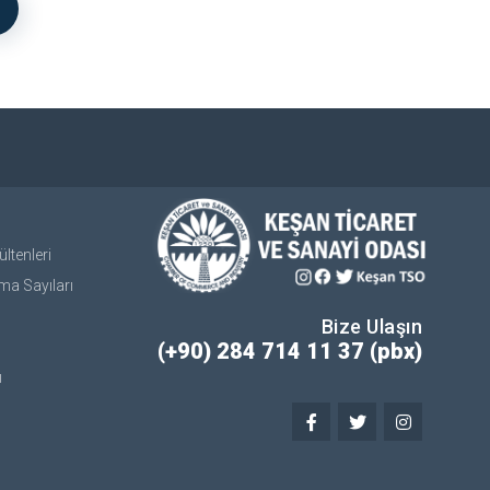
ltenleri
ma Sayıları
Bize Ulaşın
(+90) 284 714 11 37 (pbx)
ı