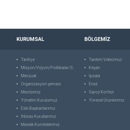
KURUMSAL
BÖLGEMİZ
Tarihçe
Tanıtım Videomuz
Misyon/Vizyon/Politikalar/SWOT
Keşan
Mevzuat
İpsala
Organizasyon şeması
Enez
Meclisimiz
Saroz Körfezi
Yönetim Kurulumuz
Yöresel Ürünlerimiz
Eski Başkanlarımız
İhtisas Kurullarımız
Meslek Komitelerimiz