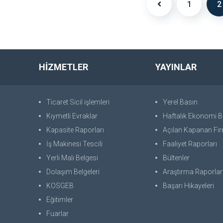
1
2
HİZMETLER
YAYINLAR
Ticaret Sicil işlemleri
Yerel Basın
Kıymetli Evraklar
Haftalık Ekonomi Bü
Kapasite Raporları
Açılan Kapanan Fir
İş Makinesi Tescili
Faaliyet Raporları
Yerli Malı Belgesi
Bültenler
Dolaşım Belgeleri
Araştırma Raporlar
KOSGEB
Başarı Hikayeleri
Eğitimler
Fuarlar