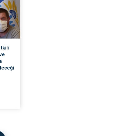
kili
 ve
a
ileceği