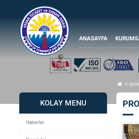
ANASAYFA
KURUMS
İşbir
KOLAY MENU
PRO
Haberler