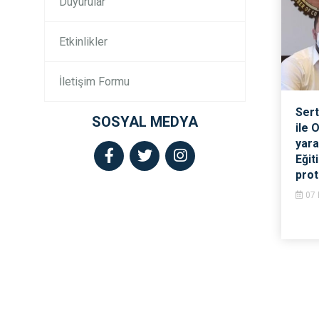
Duyurular
Etkinlikler
İletişim Formu
Sert
SOSYAL MEDYA
ile 
yara
Eğit
prot
07 