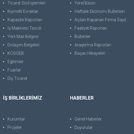
Ticaret Sicil işlemleri
Yerel Basın
Kıymetli Evraklar
Haftalık Ekonomi Bültenleri
Kapasite Raporları
Açılan Kapanan Firma Sayıları
İş Makinesi Tescili
Faaliyet Raporları
Yerli Malı Belgesi
Bültenler
Dolaşım Belgeleri
Araştırma Raporları
KOSGEB
Başarı Hikayeleri
Eğitimler
Fuarlar
Dış Ticaret
İŞ BİRLİKLERİMİZ
HABERLER
Kurumlar
Genel Haberler
Projeler
Duyurular