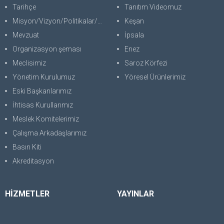
Tarihçe
Tanıtım Videomuz
Misyon/Vizyon/Politikalar/SWOT
Keşan
Mevzuat
İpsala
Organizasyon şeması
Enez
Meclisimiz
Saroz Körfezi
Yönetim Kurulumuz
Yöresel Ürünlerimiz
Eski Başkanlarımız
İhtisas Kurullarımız
Meslek Komitelerimiz
Çalışma Arkadaşlarımız
Basın Kiti
Akreditasyon
HİZMETLER
YAYINLAR