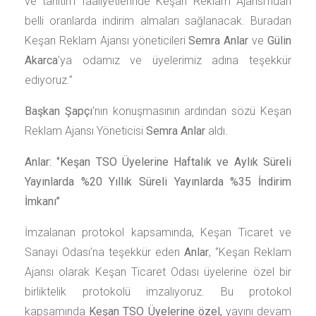
ve tanıtım faaliyetlerinde Keşan Reklam Ajansı’ndan
belli oranlarda indirim almaları sağlanacak. Buradan
Keşan Reklam Ajansı yöneticileri
Semra Anlar
ve
Gülin
Akarca
’ya odamız ve üyelerimiz adına teşekkür
ediyoruz.’’
Başkan Şapçı
’nın konuşmasının ardından sözü Keşan
Reklam Ajansı Yöneticisi
Semra Anlar
aldı.
Anlar: ‘’Keşan TSO Üyelerine Haftalık ve Aylık Süreli
Yayınlarda %20 Yıllık Süreli Yayınlarda %35 İndirim
İmkanı’’
İmzalanan protokol kapsamında, Keşan Ticaret ve
Sanayi Odası’na teşekkür eden
Anlar
, ‘’Keşan Reklam
Ajansı olarak Keşan Ticaret Odası üyelerine özel bir
birliktelik protokolü imzalıyoruz. Bu protokol
kapsamında
Keşan TSO Üyelerine özel,
yayını devam