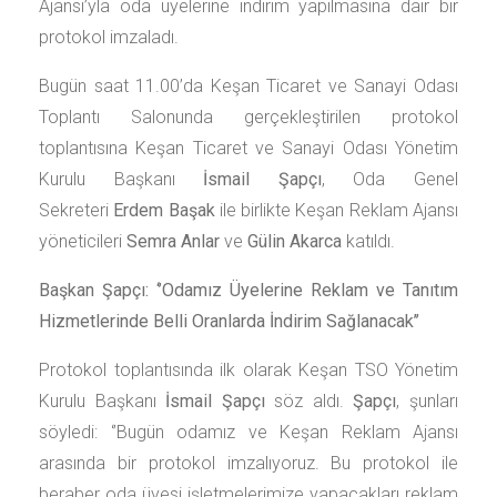
Ajansı’yla oda üyelerine indirim yapılmasına dair bir
protokol imzaladı.
Bugün saat 11.00’da Keşan Ticaret ve Sanayi Odası
Toplantı Salonunda gerçekleştirilen protokol
toplantısına Keşan Ticaret ve Sanayi Odası Yönetim
Kurulu Başkanı
İsmail Şapçı
, Oda Genel
Sekreteri
Erdem Başak
ile birlikte Keşan Reklam Ajansı
yöneticileri
Semra Anlar
ve
Gülin Akarca
katıldı.
Başkan Şapçı: ‘’Odamız Üyelerine Reklam ve Tanıtım
Hizmetlerinde Belli Oranlarda İndirim Sağlanacak’’
Protokol toplantısında ilk olarak Keşan TSO Yönetim
Kurulu Başkanı
İsmail Şapçı
söz aldı.
Şapçı
, şunları
söyledi: ‘’Bugün odamız ve Keşan Reklam Ajansı
arasında bir protokol imzalıyoruz. Bu protokol ile
beraber oda üyesi işletmelerimize yapacakları reklam