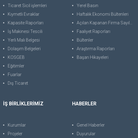
Ticaret Sicil işlemleri
Yerel Basın
Kıymetli Evraklar
Haftalık Ekonomi Bültenleri
Kapasite Raporları
Açılan Kapanan Firma Sayıları
İş Makinesi Tescili
Faaliyet Raporları
Yerli Malı Belgesi
Bültenler
Dolaşım Belgeleri
Araştırma Raporları
KOSGEB
Başarı Hikayeleri
Eğitimler
Fuarlar
Dış Ticaret
İŞ BİRLİKLERİMİZ
HABERLER
Kurumlar
Genel Haberler
Projeler
Duyurular