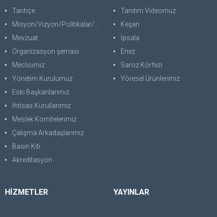
Tarihçe
Tanıtım Videomuz
Misyon/Vizyon/Politikalar/SWOT
Keşan
Mevzuat
İpsala
Organizasyon şeması
Enez
Meclisimiz
Saroz Körfezi
Yönetim Kurulumuz
Yöresel Ürünlerimiz
Eski Başkanlarımız
İhtisas Kurullarımız
Meslek Komitelerimiz
Çalışma Arkadaşlarımız
Basın Kiti
Akreditasyon
HİZMETLER
YAYINLAR