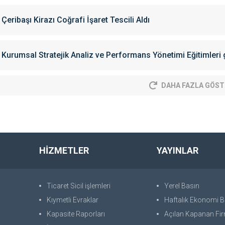
Çeribaşı Kirazı Coğrafi İşaret Tescili Aldı
Kurumsal Stratejik Analiz ve Performans Yönetimi Eğitimleri g
DAHA FAZLA GÖST
HİZMETLER
YAYINLAR
Ticaret Sicil işlemleri
Yerel Basın
Kıymetli Evraklar
Haftalık Ekonomi Bü
Kapasite Raporları
Açılan Kapanan Fir