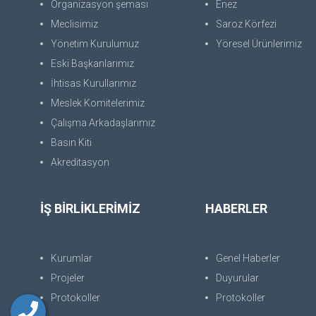
Organizasyon şeması
Enez
Meclisimiz
Saroz Körfezi
Yönetim Kurulumuz
Yöresel Ürünlerimiz
Eski Başkanlarımız
İhtisas Kurullarımız
Meslek Komitelerimiz
Çalışma Arkadaşlarımız
Basın Kiti
Akreditasyon
İŞ BİRLİKLERİMİZ
HABERLER
Kurumlar
Genel Haberler
Projeler
Duyurular
Protokoller
Protokoller