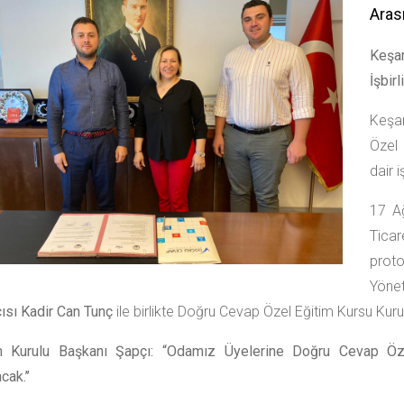
Arası
Keşa
İşbir
Keşa
Özel 
dair 
17 A
Ticar
prot
Yöne
ısı Kadir Can Tunç
ile birlikte Doğru Cevap Özel Eğitim Kursu K
m Kurulu Başkanı Şapçı: “Odamız Üyelerine Doğru Cevap Öze
ak.’’