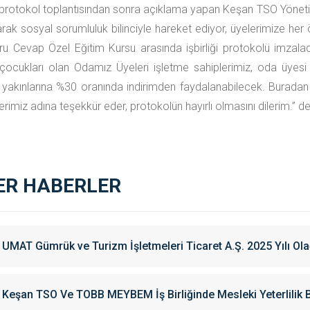
ği protokol toplantısından sonra açıklama yapan Keşan TSO Yöneti
rak sosyal sorumluluk bilinciyle hareket ediyor, üyelerimize her
u Cevap Özel Eğitim Kursu arasında işbirliği protokolü imzal
çocukları olan Odamız Üyeleri işletme sahiplerimiz, oda üyesi
yakınlarına %30 oranında indirimden faydalanabilecek. Buradan
rimiz adına teşekkür eder, protokolün hayırlı olmasını dilerim.’’ de
ER HABERLER
UMAT Gümrük ve Turizm İşletmeleri Ticaret A.Ş. 2025 Yılı Ola
Keşan TSO Ve TOBB MEYBEM İş Birliğinde Mesleki Yeterlilik 