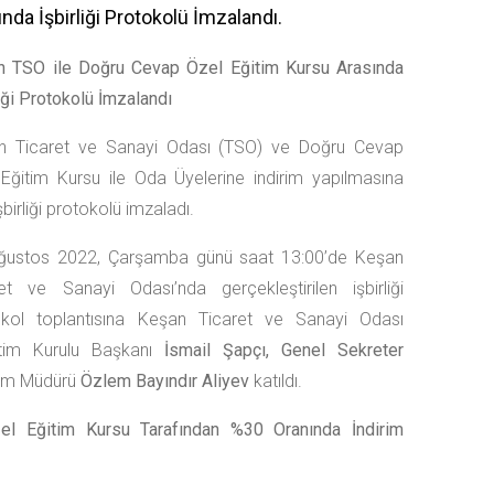
nda İşbirliği Protokolü İmzalandı.
n TSO ile Doğru Cevap Özel Eğitim Kursu Arasında
liği Protokolü İmzalandı
n Ticaret ve Sanayi Odası (TSO) ve Doğru Cevap
Eğitim Kursu ile Oda Üyelerine indirim yapılmasına
işbirliği protokolü imzaladı.
ğustos 2022, Çarşamba günü saat 13:00’de Keşan
et ve Sanayi Odası’nda gerçekleştirilen işbirliği
okol toplantısına Keşan Ticaret ve Sanayi Odası
tim Kurulu Başkanı
İsmail Şapçı, Genel Sekreter
urum Müdürü
Özlem Bayındır Aliyev
katıldı.
l Eğitim Kursu Tarafından %30 Oranında İndirim