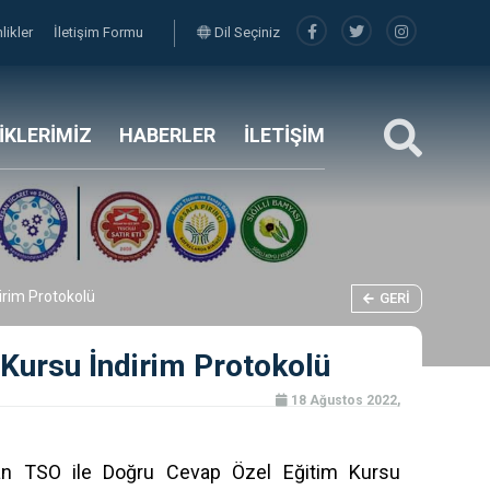
nlikler
İletişim Formu
Dil Seçiniz
LİKLERİMİZ
HABERLER
İLETİŞİM
rim Protokolü
GERI
Kursu İndirim Protokolü
18 Ağustos 2022,
n TSO ile Doğru Cevap Özel Eğitim Kursu