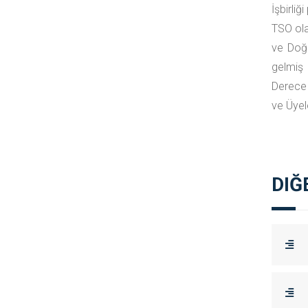
İşbirli
TSO ola
ve Doğr
gelmiş 
Derece 
ve Üyele
DIĞ