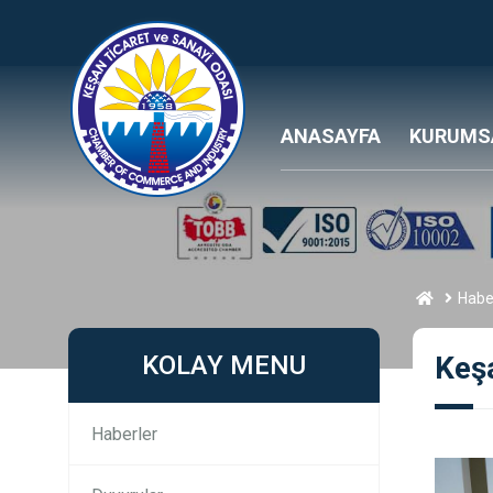
ANASAYFA
KURUMS
Habe
KOLAY MENU
Keş
Haberler