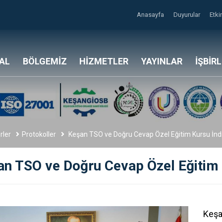
Anasayfa
Duyurular
Etki
AL
BÖLGEMİZ
HİZMETLER
YAYINLAR
İŞBİR
rler
Protokoller
Keşan TSO ve Doğru Cevap Özel Eğitim Kursu İndi
an TSO ve Doğru Cevap Özel Eğitim 
Keşa