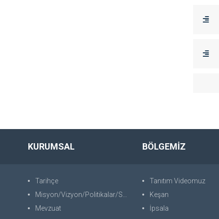
KURUMSAL
BÖLGEMİZ
Tarihçe
Tanıtım Videomuz
Misyon/Vizyon/Politikalar/SWOT
Keşan
Mevzuat
İpsala