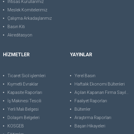
İhtisas Kurullarımız
Meslek Komitelerimiz
Çalışma Arkadaşlarımız
Basın Kiti
Akreditasyon
HİZMETLER
YAYINLAR
Ticaret Sicil işlemleri
Yerel Basın
Kıymetli Evraklar
Haftalık Ekonomi Bültenleri
Kapasite Raporları
Açılan Kapanan Firma Sayıları
İş Makinesi Tescili
Faaliyet Raporları
Yerli Malı Belgesi
Bültenler
Dolaşım Belgeleri
Araştırma Raporları
KOSGEB
Başarı Hikayeleri