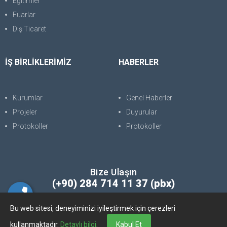
Eğitimler
Fuarlar
Dış Ticaret
İŞ BİRLİKLERİMİZ
HABERLER
Kurumlar
Genel Haberler
Projeler
Duyurular
Protokoller
Protokoller
Bize Ulaşın
(+90) 284 714 11 37 (pbx)
Bu web sitesi, deneyiminizi iyileştirmek için çerezleri
Copyright © 2025. Her Hakkı Saklıdır. kopyalanması, çoğaltılması ve
kullanmaktadır.
Detaylı bilgi
.
Kabul Et