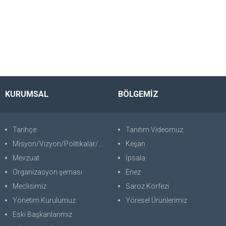
KURUMSAL
BÖLGEMİZ
Tarihçe
Tanıtım Videomuz
Misyon/Vizyon/Politikalar/SWOT
Keşan
Mevzuat
İpsala
Organizasyon şeması
Enez
Meclisimiz
Saroz Körfezi
Yönetim Kurulumuz
Yöresel Ürünlerimiz
Eski Başkanlarımız