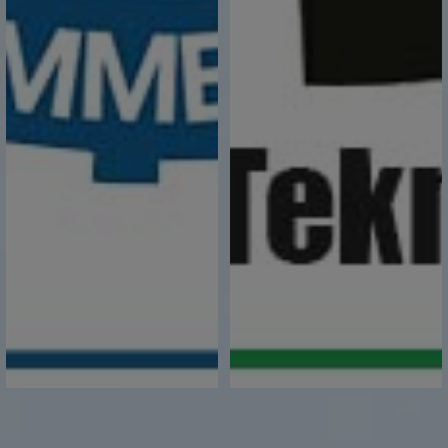
04 Ocak 2024,
Hoş Geldin 2024
31 Aralık 2023,
1 Ocak 2024 Tarihinden İtibaren İç Ticaret
Alanında Yürürlüğe Girecek Olan Önemli
Düzenlemeler
30 Aralık 2023,
İnşaat Demiri İzleme Sistemi Uygulama Genel
Tebliği
29 Aralık 2023,
Mehmet Akif Ersoy'u Ölüm Yıl Dönümünde Saygı
ve Rahmetle Anıyoruz
27 Aralık 2023,
SANAYİ ARSASI ÖN TAHSİS BEDELLERİNDE
İYİLEŞTİRME
26 Aralık 2023,
Türkiye Yeşil Sanayi Projes
25 Aralık 2023,