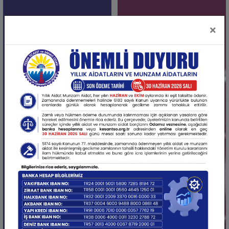
Kutlu Olsun.
14 Haziran 2024,
×
Türk Kızılayı’nın Kuruluşunun 156. Yıl Dönümü
Kutlu Olsun
11 Haziran 2024, 15:53
Yıllık Aidatların ve Munzam Aidatların 1. Taksit
Son Ödeme Tarihi
10 Haziran 2024,
2024 yılı Toprak Mahsulleri Ofisi Hubabat Alım
Fiyatları ve Fark Ödemesi Destekleri Belirlenmiş
07 Haziran 2024,
Keşan Mahmutköy Kuru Fasulyesi Coğrafi İşaret
Tescil Belgesi Aldı
03 Haziran 2024,
III. Bulgar - Türk Ticaret Zirvesi’ne Gidiyoruz
06 Haziran 2024, 14:53
Keşan Tarım Hayvancılık Gıda Sanayi Otomotiv ve
İş Makinaları Fuarı
23 Mayıs 2024,