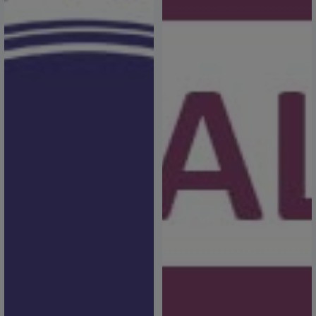
Kıbrıs Barış Harekatı’nın 50. Yıl Dönümünde, Aziz
Şehitlerimizi Saygı ve Rahmetle Anıyoruz
20 Temmuz 2024,
15 Temmuz Demokrasi ve Milli Birlik Günü’müzü
Kutluyor; Şehitlerimizi Rahmetle, Gazilerimizi
Minnetle Anıyoruz.
16 Temmuz 2024, 13:12
Denizcilik ve Kabotaj Bayramı Kutlu Olsun
01 Temmuz 2024,
Ticaret Bakanlığı’ndan Berber, Kuaför ve Güzellik
Salonu Çalışma Saatlerine İlişkin Basın
Açıklaması
01 Temmuz 2024,
Babalar Günü Kutlu Olsun
16 Haziran 2024,
Kurban Bayramı Kutlu Olsun
16 Haziran 2024,
Jandarma Teşkilatı’nın 185. Kuruluş Yıl Dönümü