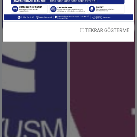
18-24 Mayıs Müzeler Haftası
21 Mayıs 2024,
19 Mayıs Atatürk’ü Anma, Gençlik ve Spor
TEKRAR GÖSTERME
Bayramımızı Kutlu Olsun
19 Mayıs 2024,
Dünya Çiftçiler Günü Kutlu Olsun
14 Mayıs 2024,
AUTOMECHANİKA İstanbul Fuarı’na Gidiyoruz
13 Mayıs 2024,
Baharın ve bereketin müjdecisi Hıdırellez Kutlu
Olsun
06 Mayıs 2024,
Finansal Yatırım Kurs Programı
05 Mayıs 2024,
Merhum İpsala Ticaret Borsası Yönetim Kurulu
Başkanı İbrahim Girgin’i Rahmetle Anıyoruz
04 Mayıs 2024,