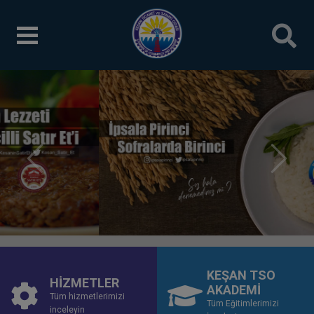
Önceki
Sonrak
KEŞAN TSO
HİZMETLER
AKADEMİ
Tüm hizmetlerimizi
Tüm Eğitimlerimizi
inceleyin