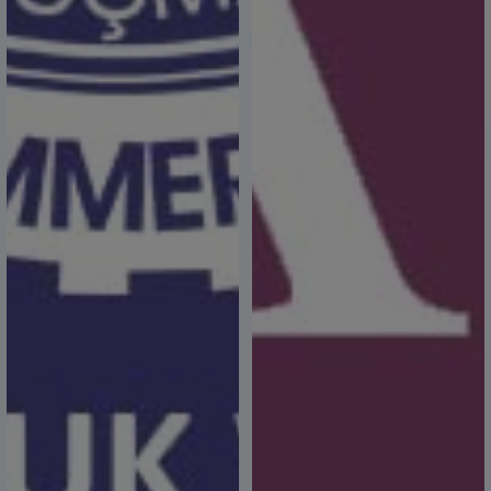
1 Mayıs Emek ve Dayanışma Günü Kutlu Olsun
01 Mayıs 2024,
2023 YILI YILIK İŞLETME CETVELİ İLE İLGİLİ DUYURU
26 Nisan 2024,
23 Nisan Ulusal Egemenlik ve Çocuk Bayramı
Kutlu Olsun
23 Nisan 2024,
IBAKTECH 14. Uluslararası Ekmek, Pasta
Makineleri, Dondurma, Çikolata ve Teknolojileri
Fuarı
22 Nisan 2024,
Konutların Turizm Amaçlı Kiralanması Hakkın
Bilgilendirme Toplantısı
22 Nisan 2024,
2023 YILI YILIK İŞLETME CETVELİ İLE İLGİLİ DUYURU
22 Nisan 2024,
TKDK IPARD III Destekleri Kırsal Turizm İşletme
Kurulumlarına 500.000 Euro Destek
16 Nisan 2024,