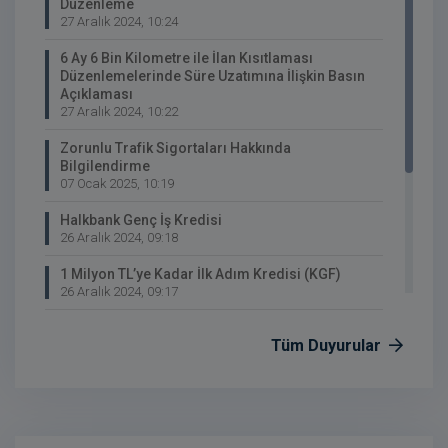
Düzenleme
27 Aralık 2024, 10:24
6 Ay 6 Bin Kilometre ile İlan Kısıtlaması
Düzenlemelerinde Süre Uzatımına İlişkin Basın
Açıklaması
27 Aralık 2024, 10:22
Zorunlu Trafik Sigortaları Hakkında
Bilgilendirme
07 Ocak 2025, 10:19
Halkbank Genç İş Kredisi
26 Aralık 2024, 09:18
1 Milyon TL’ye Kadar İlk Adım Kredisi (KGF)
26 Aralık 2024, 09:17
Yeşil Lojistik Başvuru Süreci
Tüm Duyurular
25 Aralık 2024, 16:05
Cep telefonları ve taşıt alımlarında taksit süreleri
yeniden düzenlendi!
24 Aralık 2024, 16:04