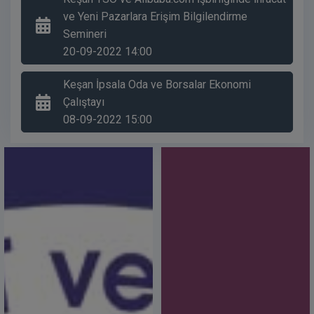
Keşan Ticaret ve Sanayi Odası Araç Satış İlanı
ve Yeni Pazarlara Erişim Bilgilendirme
20 Ağustos 2024, 10:23
Semineri
Bulgar-Türk Ticaret ve Sanayi Odası Genel Kurul
20-09-2022 14:00
ve İş Formu
12 Ağustos 2024, 10:21
Keşan İpsala Oda ve Borsalar Ekonomi
Belgrad-Sırbistan / Budapeşte-Macaristan
Çalıştayı
Sektörel Ticaret Gezisi
08-09-2022 15:00
02 Eylül 2024, 10:18
TOBB ETÜ Hakkında Bilgilendirme
30 Temmuz 2024,
İtalya-Bologna Uluslararası Tarım ve Hayvancılık
Fuarı
29 Temmuz 2024,
Gıda ve Yazlık Ürün Satan Perakende İşletmeler
İle Semt Pazarları Nezdinde Denetimler
Sıklaştırıldı
24 Temmuz 2024,
Gazeteciler ve Basın Bayramı Kutlu Olsun
24 Temmuz 2024,