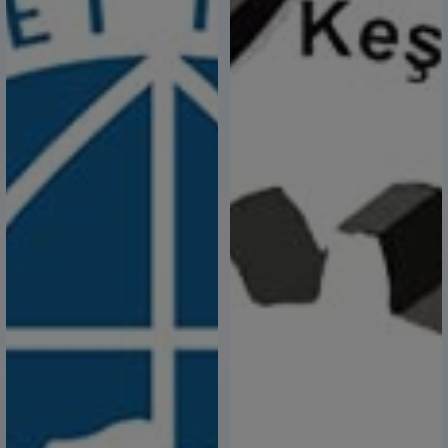
Trakya Tekmer Açılıyor
02 Mart 2024,
26 Şubat - 3 Mart 35.Vergi Haftası Kutlu Olsun
26 Şubat 2024,
Berat Kandili'miz Mübarek Olsun
24 Şubat 2024,
Ticaret Bakanlığı İhracat Süreçleri ve Devlet
Destekleri Eğitim Programı
21 Şubat 2024,
AB Sınırda Karbon Düzenleme Mekanizması
(SKDM) Özel Sektör Bilgilendirme Semineri
21 Şubat 2024,
“Çevre Dostu Sınır Ötesi İşbirliği”
13 Şubat 2024,
Uluslararası Plovdiv AGRA Tarım Fuarı’na
Gidiyoruz
12 Şubat 2024,
Çevre Dostu Sınır Ötesi KOBİ’lerin Proje Başvuru