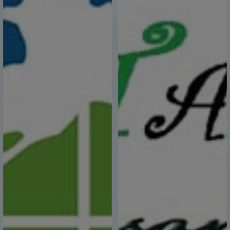
Süresi Uzatıldı
10 Şubat 2024,
Miraç Kandili'miz Mübarek Olsun
06 Mart 2024,
Bilgilendirme Toplantısı
05 Şubat 2024,
Geçmiş Dönem Aidat Ödemeleri Hakkında
26 Ocak 2024,
Dünya Gümrük Günü Kutlu Olsun
26 Ocak 2024,
KOBİ’lerin Finansal Risk Yönetimi
15 Ocak 2024,
MERSİS Mobil Uygulama Hayata Geçti
15 Ocak 2024,
Kırsal Kalkınma Yatırımları Desteklenmesi Hibe
Programı Bilgilendirme Semineri
15 Ocak 2024,