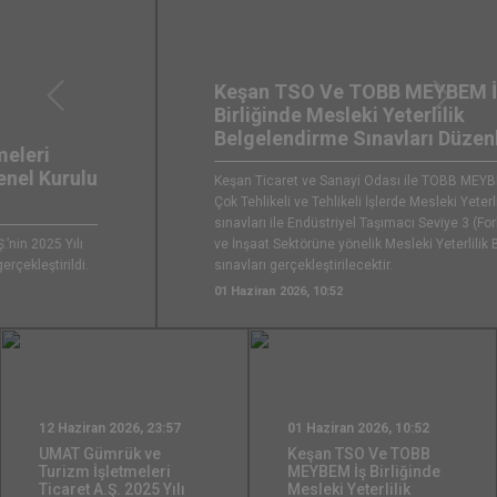
Keşan TSO Ve TOBB MEYBEM İş
Önceki
Sonrak
Birliğinde Mesleki Yeterlilik
Belgelendirme Sınavları Düzenlenecek
Keşan Ticaret ve Sanayi Odası ile TOBB MEYBEM iş birliğinde,
Çok Tehlikeli ve Tehlikeli İşlerde Mesleki Yeterlilik Belgesi
sınavları ile Endüstriyel Taşımacı Seviye 3 (Forklift Operatörü)
ve İnşaat Sektörüne yönelik Mesleki Yeterlilik Belgelendirme
sınavları gerçekleştirilecektir.
01 Haziran 2026, 10:52
12 Haziran 2026, 23:57
01 Haziran 2026, 10:52
UMAT Gümrük ve
Keşan TSO Ve TOBB
Turizm İşletmeleri
MEYBEM İş Birliğinde
Ticaret A.Ş. 2025 Yılı
Mesleki Yeterlilik