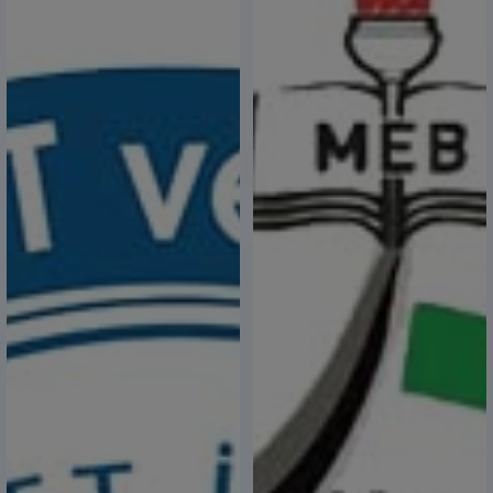
Çanakkale Zaferi’mizin 109. yıl Dönümünü
Kutluyor
18 Mart 2024,
Keşan Gıda İhtisas OSB Temel Atma Töreni’ne
Davetlisiniz
14 Mart 2024,
14 Mart Tıp Bayramı
14 Mart 2024,
12 Mart İstiklal Marşımızın Kabulü ve Mehmet Akif
Ersoy’u Anma Günü
12 Mart 2024,
Hoş Geldin Ya Şehr-i #Ramazan
11 Mart 2024,
Cumhuriyet’in 100. Yılında Lider Kadınlar Etkinliği
05 Mart 2024,
İkinci El Araç Alım-Satım Sınav Başvuruları
Başladı
04 Mart 2024,