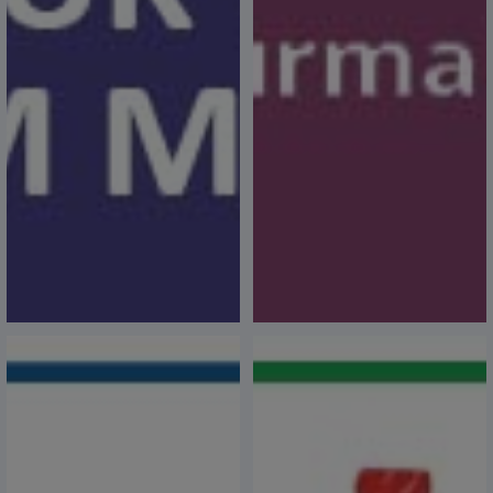
Ramazan Bayramınız Kutlu Olsun
10 Nisan 2024,
Polis Haftası Kutlu Olsun
08 Nisan 2024,
Balkan İş Forumu Programı
08 Nisan 2024,
TOBB ve Odamız Tarafından Hazırladığımız Gıda
Yardım Paketleri ile 700 Aileye Ulaştık
05 Nisan 2024, 09:26
Kadir Gecemiz Mübarek Olsun
05 Nisan 2024,
Dünya Otizm Farkındalık Günü
02 Nisan 2024,
İpsala UMAT Gümrük ve Turizm İşletmeleri Tic.
A.Ş. Yönetim Kurulu Başkanı İsmail Şapçı Seçildi
13 Mart 2024,