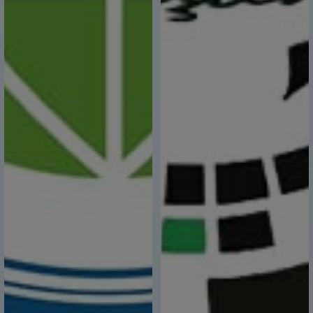
Konutların Turizm Amaçlı Kiralanması Kanunu
Kapsamında Bilgilendirme Toplantısı
12 Ocak 2024,
Regaip Kandili Mübarek Olsun
11 Ocak 2024,
10 Ocak Dünya Ziraat Mühendisleri Günü
10 Ocak 2024,
10 Ocak İdareciler Günü
10 Ocak 2024,
10 Ocak Çalışan Gazeteciler Günü
10 Ocak 2024,
"Proje Hazırlama Eğitimi"
09 Ocak 2024,
KIRSAL KALKINMA DESTEKLERİ KAPSAMINDA
TARIMA DAYALI EKONOMİK YATIRIMLARIN
DESTEKLENMESİ 2023-2024 BAŞVURU DÖNEMİ
06 Ocak 2024,
Trakya Enerji Verimliliği Buluşması