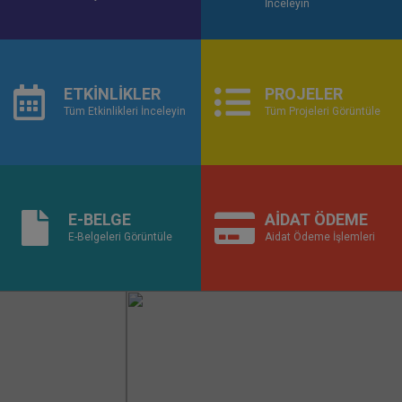
İnceleyin
ETKİNLİKLER
PROJELER
Tüm Etkinlikleri İnceleyin
Tüm Projeleri Görüntüle
E-BELGE
AİDAT ÖDEME
E-Belgeleri Görüntüle
Aidat Ödeme İşlemleri