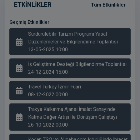
Ulusal Taşıt Tanıma Sistemi (UTTS) Geçiş
ETKİNLİKLER
Tüm Etkinlikler
İşlemleri
24 Aralık 2024, 16:03
Geçmiş Etkinlikler
Ulusal Taşıt Tanıma Sistemi (UTTS) Geçiş
İşlemleri
Sürdürülebilir Turizm Programı Yasal
06 Aralık 2024, 13:15
Düzenlemeler ve Bilgilendirme Toplantısı
Aşçılık Eğitimleri Başlıyor
13-05-2025 10:00
06 Aralık 2024, 13:12
Zorunlu Trafik Sigortası
İş Geliştirme Desteği Bilgilendirme Toplantısı
05 Aralık 2024, 13:00
24-12-2024 15:00
Banka ve Finans Kurumları Aracılığıyla Ödeme
Zorunluluğu Limit Değişikliği
Travel Turkey İzmir Fuarı
05 Aralık 2024, 12:57
08-12-2022 00:00
Sertifikalı Kar Odaklı Şirket Yönetim Sistemi
Eğitimi
Trakya Kalkınma Ajansı İmalat Sanayinde
09 Ekim 2024, 10:43
Katma Değer Artışı İle Dönüşüm Çalıştayı
26-10-2022 00:00
WorldFood İstanbul Fuarı
28 Ağustos 2024, 10:25
Keşan TSO ve Alibaba.com İşbirliğinde İhracat